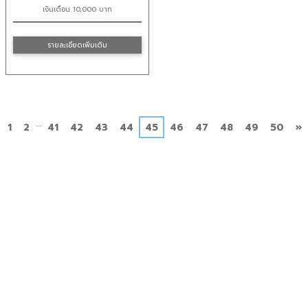
เงินเดือน 10,000 บาท
รายละเอียดเพิ่มเติม
...
่อน
ถ
1
2
41
42
43
44
45
46
47
48
49
50
»
น้า
ไ