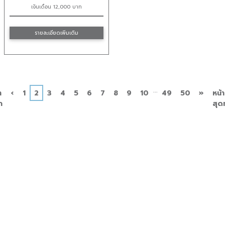
เงินเดือน 12,000 บาท
รายละเอียดเพิ่มเติม
...
ก่อน
ถัด
า
‹
1
2
3
4
5
6
7
8
9
10
49
50
»
หน้า
หน้า
ไป
ก
สุด