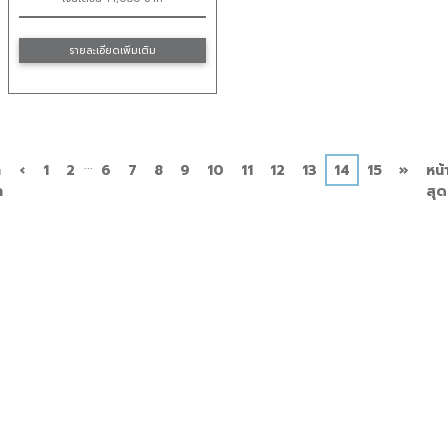
รายละเอียดเพิ่มเติม
...
ก่อน
ถัด
า
‹
1
2
6
7
8
9
10
11
12
13
14
15
»
หน้
หน้า
ไป
ก
สุด